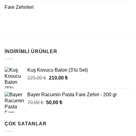
Fare Zehirleri
İNDIRIMLI ÜRÜNLER
Kuş Kovucu Balon (3'lü Set)
Orijinal
Şu
225,00
₺
210,00
₺
fiyat:
andaki
225,00 ₺.
fiyat:
Bayer Racumin Pasta Fare Zehiri - 200 gr
210,00 ₺.
Orijinal
Şu
70,00
₺
50,00
₺
fiyat:
andaki
70,00 ₺.
fiyat:
50,00 ₺.
ÇOK SATANLAR