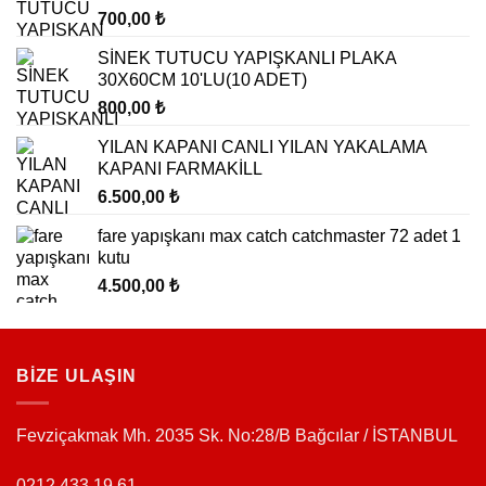
700,00
₺
SİNEK TUTUCU YAPIŞKANLI PLAKA
30X60CM 10'LU(10 ADET)
800,00
₺
YILAN KAPANI CANLI YILAN YAKALAMA
KAPANI FARMAKİLL
6.500,00
₺
fare yapışkanı max catch catchmaster 72 adet 1
kutu
4.500,00
₺
BİZE ULAŞIN
Fevziçakmak Mh. 2035 Sk. No:28/B Bağcılar / İSTANBUL
0212 433 19 61