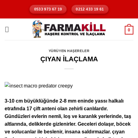
İçeriğe
0533 973 67 19
0212 433 19 61
atla
0
YÜRÜYEN HAŞERELER
ÇIYAN İLAÇLAMA
3-10 cm büyüklüğünde 2-8 mm eninde yassı halkalı
etrafında 17 çift anteni olan zehirli canlılardır.
Gündüzleri evlerin nemli, loş ve karanlık yerlerinde, taş
altlarında, deliklerde gizlenirler. Geceleri dolaşır, böcek
ve solucanlar ile beslenir, insana saldırmazlar. çıyan