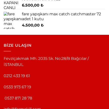
6.500,00
₺
fare yapışkanı max catch catchmaster 72
adet 1 kutu
4.500,00
₺
BİZE ULAŞIN
Fevziçakmak Mh. 2035 Sk. No:28/B Bağcılar /
İSTANBUL
0212 433 19 61
0533 973 67 19
0537 871 28 78