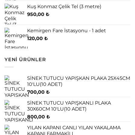
Kuş Konmaz Çelik Tel (3 metre)
950,00
₺
Kemirgen Fare İstasyonu - 1 adet
120,00
₺
YENI ÜRÜNLER
SİNEK TUTUCU YAPIŞKAN PLAKA 25X45CM
10'LU(10 ADET)
700,00
₺
SİNEK TUTUCU YAPIŞKANLI PLAKA
30X60CM 10'LU(10 ADET)
800,00
₺
YILAN KAPANI CANLI YILAN YAKALAMA
KAPANI FARMAKİLL