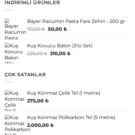
İNDIRIMLI ÜRÜNLER
Bayer Racumin Pasta Fare Zehiri - 200 gr
Orijinal
Şu
70,00
₺
50,00
₺
fiyat:
andaki
70,00 ₺.
fiyat:
Kuş Kovucu Balon (3'lü Set)
50,00 ₺.
Orijinal
Şu
225,00
₺
210,00
₺
fiyat:
andaki
225,00 ₺.
fiyat:
210,00 ₺.
ÇOK SATANLAR
Kuş Konmaz Çelik Tel (1 metre)
275,00
₺
Kuş Konmaz Polikarbon Tel (5 metre)
2.000,00
₺