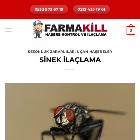
İçeriğe
0533 973 67 19
0212 433 19 61
atla
0
SEZONLUK ZARARLILAR
,
UÇAN HAŞERELER
SİNEK İLAÇLAMA